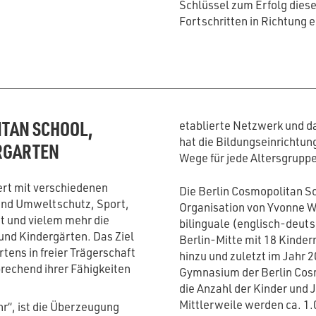
Schlüssel zum Erfolg diese
Fortschritten in Richtung e
ITAN SCHOOL,
etablierte Netzwerk und da
hat die Bildungseinrichtun
RGARTEN
Wege für jede Altersgruppe
ert mit verschiedenen
Die Berlin Cosmopolitan S
und Umweltschutz, Sport,
Organisation von Yvonne W
t und vielem mehr die
bilinguale (englisch-deuts
und Kindergärten. Das Ziel
Berlin-Mitte mit 18 Kinder
tens in freier Trägerschaft
hinzu und zuletzt im Jahr 
prechend ihrer Fähigkeiten
Gymnasium der Berlin Cosm
die Anzahl der Kinder und 
Mittlerweile werden ca. 1.
hr“, ist die Überzeugung