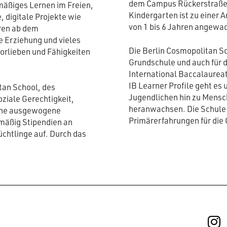
dem Campus Rückerstraße u
mäßiges Lernen im Freien,
Kindergarten ist zu einer 
 digitale Projekte wie
von 1 bis 6 Jahren angewa
eren ab dem
e Erziehung und vieles
Die Berlin Cosmopolitan Sc
Vorlieben und Fähigkeiten
Grundschule und auch für d
International Baccalaureat
IB Learner Profile geht es
tan School, des
Jugendlichen hin zu Mensc
ziale Gerechtigkeit,
heranwachsen. Die Schule 
eine ausgewogene
Primärerfahrungen für die 
mäßig Stipendien an
chtlinge auf. Durch das
I