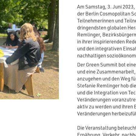
Am Samstag, 3. Juni 2023, 
der Berlin Cosmopolitan Sc
Teilnehmerinnen und Tei
dringendsten globalen Her
Remlinger, Bezirksbürgerme
in ihrer inspirierenden Red
und den integrativen Einsa
nachhaltigen sozioökonom
Der Green Summit bot eine 
und eine Zusammenarbeit,
anzugehen und den Weg für
Stefanie Remlinger hob di
und die Integration von Te
Veränderungen voranzutrei
aktiv zu werden und ihren B
Veränderungen herbeizufüh
Die Veranstaltung beleuch
Ernährung, Verkehr, nachh