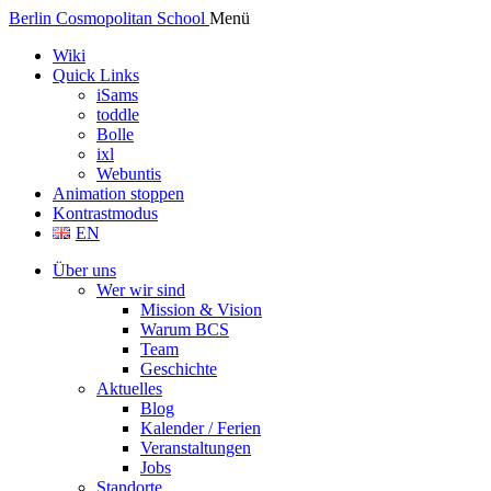
Berlin Cosmopolitan School
Menü
Wiki
Quick Links
iSams
toddle
Bolle
ixl
Webuntis
Animation stoppen
Kontrastmodus
EN
Über uns
Wer wir sind
Mission & Vision
Warum BCS
Team
Geschichte
Aktuelles
Blog
Kalender / Ferien
Veranstaltungen
Jobs
Standorte