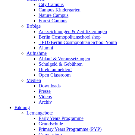
City Campus
Campus Kindergarten
Nature Campus
Forest Campus
Erfolge
Auszeichnungen & Zertifizierungen
Berlin Cosmopolitanschool.shop
TEDxBerlin Cosmopolitan School Youth
Alumni
Aufnahme
Ablauf & Voraussetzungen
Schulgeld & Gebühren
Direkt anmelden!
Open Classroom
Medien
Downloads
Presse
Videos
Archiv
Bildung
Lernangebote
Early Years Programme
Grundschule
Primary Years Programme (PYP)
Gymnasium