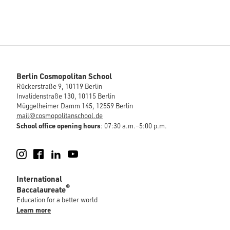
Berlin Cosmopolitan School
Rückerstraße 9, 10119 Berlin
Invalidenstraße 130, 10115 Berlin
Müggelheimer Damm 145, 12559 Berlin
mail@cosmopolitanschool.de
School office opening hours
: 07:30 a.m.–5:00 p.m.
Instagram
Facebook
LinkedIn
YouTube
International
®
Baccalaureate
Education for a better world
Learn more