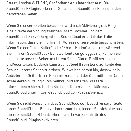
Street, London W1T 3NF, Großbritannien.) integriert sein. Die
SoundCloud-Plugins erkennen Sie an dem SoundCloud-Logo auf den
betroffenen Seiten.
Wenn Sie unsere Seiten besuchen, wird nach Aktivierung des Plugin
eine direkte Verbindung zwischen Ihrem Browser und dem
SoundCloud-Server hergestellt. SoundCloud erhält dadurch die
Information, dass Sie mit Ihrer IP-Adresse unsere Seite besucht haben.
Wenn Sie den “Like-Button” oder “Share-Button” anklicken während
Sie in Ihrem SoundCloud- Benutzerkonto eingeloggt sind, können Sie
die Inhalte unserer Seiten mit Ihrem SoundCloud-Profil verlinken
und/oder teilen. Dadurch kann SoundCloud Ihrem Benutzerkonto den
Besuch unserer Seiten zuordnen. Wir weisen darauf hin, dass wir als
Anbieter der Seiten keine Kenntnis vom Inhalt der übermittelten Daten
sowie deren Nutzung durch SoundCloud erhalten. Weitere
Informationen hierzu finden Sie in der Datenschutzerklärung von
SoundCloud unter:
https://soundcloud.com/pages/privacy
.
Wenn Sie nicht wünschen, dass SoundCloud den Besuch unserer Seiten
Ihrem SoundCloud- Benutzerkonto zuordnet, loggen Sie sich bitte aus
Ihrem SoundCloud-Benutzerkonto aus bevor Sie Inhalte des
SoundCloud-Plugins aktivieren.