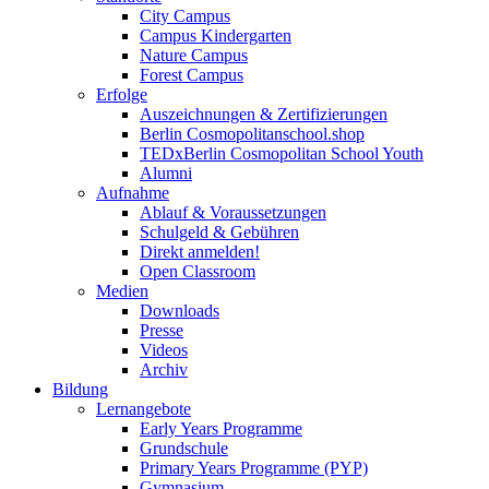
City Campus
Campus Kindergarten
Nature Campus
Forest Campus
Erfolge
Auszeichnungen & Zertifizierungen
Berlin Cosmopolitanschool.shop
TEDxBerlin Cosmopolitan School Youth
Alumni
Aufnahme
Ablauf & Voraussetzungen
Schulgeld & Gebühren
Direkt anmelden!
Open Classroom
Medien
Downloads
Presse
Videos
Archiv
Bildung
Lernangebote
Early Years Programme
Grundschule
Primary Years Programme (PYP)
Gymnasium