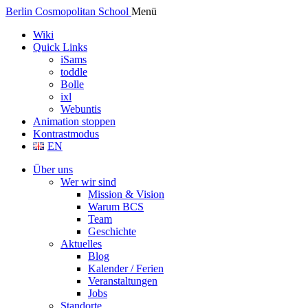
Berlin Cosmopolitan School
Menü
Wiki
Quick Links
iSams
toddle
Bolle
ixl
Webuntis
Animation stoppen
Kontrastmodus
EN
Über uns
Wer wir sind
Mission & Vision
Warum BCS
Team
Geschichte
Aktuelles
Blog
Kalender / Ferien
Veranstaltungen
Jobs
Standorte