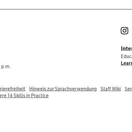
I
Inte
Educa
Lear
0 p.m.
rierefreiheit
Hinweis zur Sprachverwendung
Staff Wiki
Ser
re 16 Skills in Practice