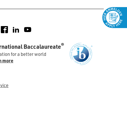
nstagram
Facebook
LinkedIn
YouTube
®
rnational Baccalaureate
tion for a better world
n more
vice