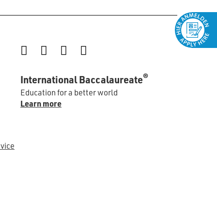
Instagram
Facebook
LinkedIn
YouTube
®
International Baccalaureate
Education for a better world
Learn more
vice