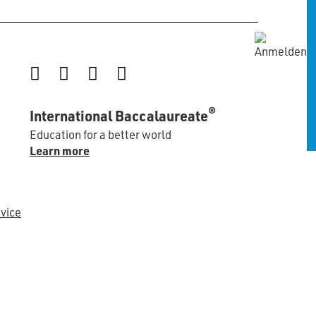
Instagram
Facebook
LinkedIn
YouTube
®
International Baccalaureate
Education for a better world
Learn more
vice