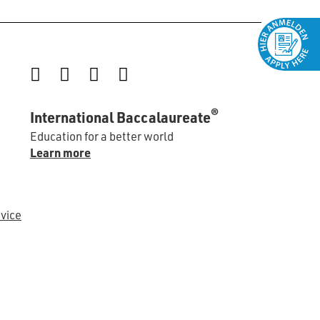
Instagram
Facebook
LinkedIn
YouTube
®
International Baccalaureate
Education for a better world
Learn more
vice