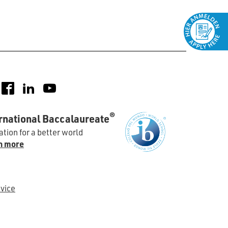
nstagram
Facebook
LinkedIn
YouTube
®
rnational Baccalaureate
tion for a better world
n more
vice