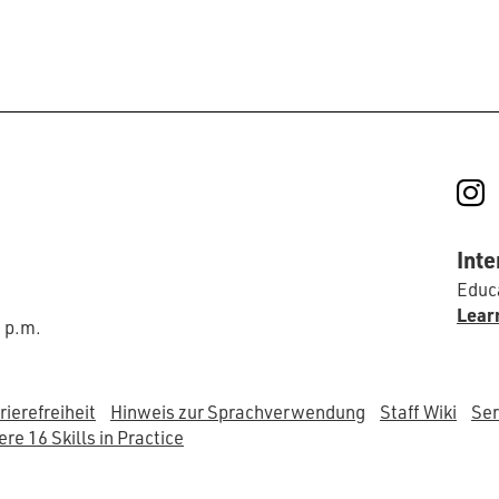
I
Inte
Educa
Lear
0 p.m.
rierefreiheit
Hinweis zur Sprachverwendung
Staff Wiki
Ser
re 16 Skills in Practice