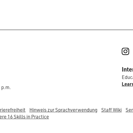
I
Inte
Educa
Lear
0 p.m.
rierefreiheit
Hinweis zur Sprachverwendung
Staff Wiki
Ser
re 16 Skills in Practice