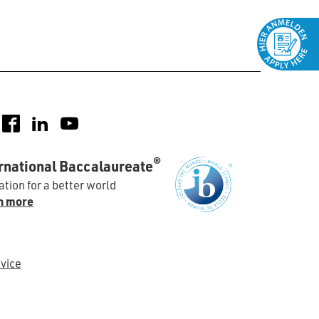
nstagram
Facebook
LinkedIn
YouTube
®
rnational Baccalaureate
tion for a better world
n more
vice