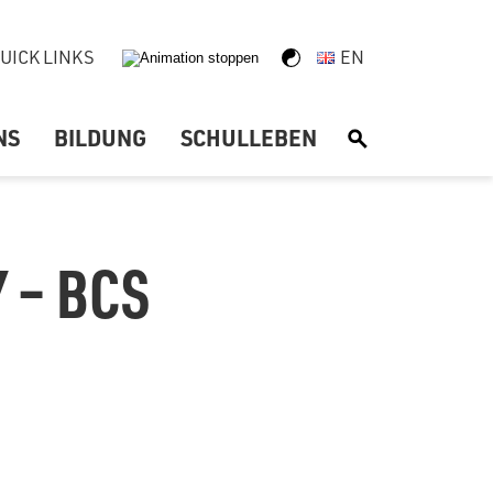
UICK LINKS
EN
NS
BILDUNG
SCHULLEBEN
S
 – BCS