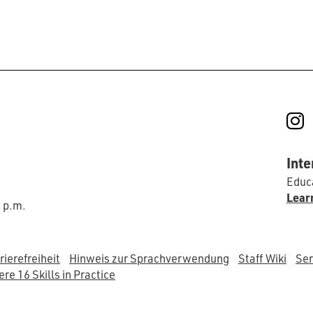
I
Inte
Educa
Lear
0 p.m.
rierefreiheit
Hinweis zur Sprachverwendung
Staff Wiki
Ser
re 16 Skills in Practice