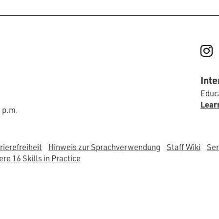
I
Inte
Educa
Lear
0 p.m.
rierefreiheit
Hinweis zur Sprachverwendung
Staff Wiki
Ser
re 16 Skills in Practice