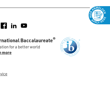
nstagram
Facebook
LinkedIn
YouTube
®
rnational Baccalaureate
tion for a better world
n more
vice