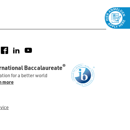
nstagram
Facebook
LinkedIn
YouTube
®
rnational Baccalaureate
tion for a better world
n more
vice