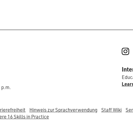
I
Inte
Educa
Lear
0 p.m.
rierefreiheit
Hinweis zur Sprachverwendung
Staff Wiki
Ser
re 16 Skills in Practice