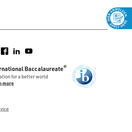
nstagram
Facebook
LinkedIn
YouTube
®
rnational Baccalaureate
tion for a better world
n more
vice