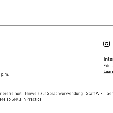
I
Inte
Educa
Lear
0 p.m.
rierefreiheit
Hinweis zur Sprachverwendung
Staff Wiki
Ser
re 16 Skills in Practice