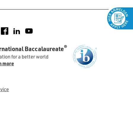
nstagram
Facebook
LinkedIn
YouTube
®
rnational Baccalaureate
tion for a better world
n more
vice