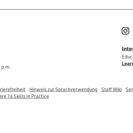
I
Inte
Educa
Lear
0 p.m.
rierefreiheit
Hinweis zur Sprachverwendung
Staff Wiki
Ser
re 16 Skills in Practice