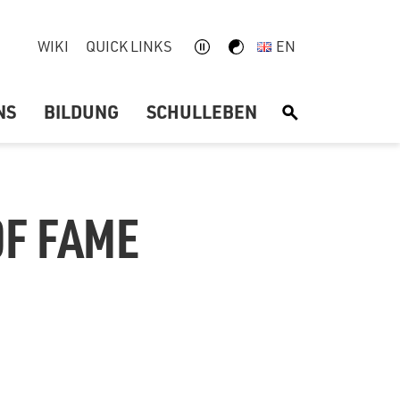
WIKI
QUICK LINKS
EN
NS
BILDUNG
SCHULLEBEN
S
OF FAME