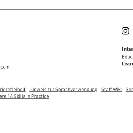
I
Inte
Educa
Lear
0 p.m.
rierefreiheit
Hinweis zur Sprachverwendung
Staff Wiki
Ser
re 16 Skills in Practice