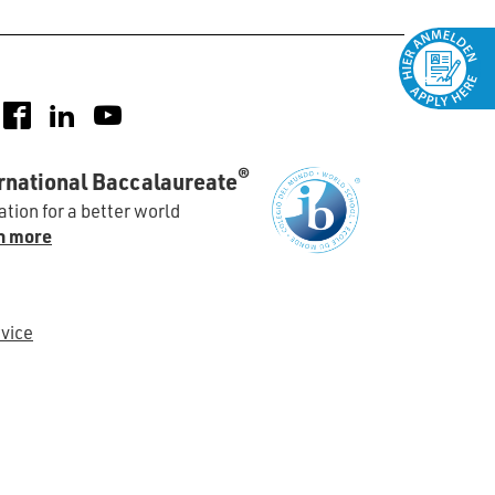
nstagram
Facebook
LinkedIn
YouTube
®
rnational Baccalaureate
tion for a better world
n more
vice