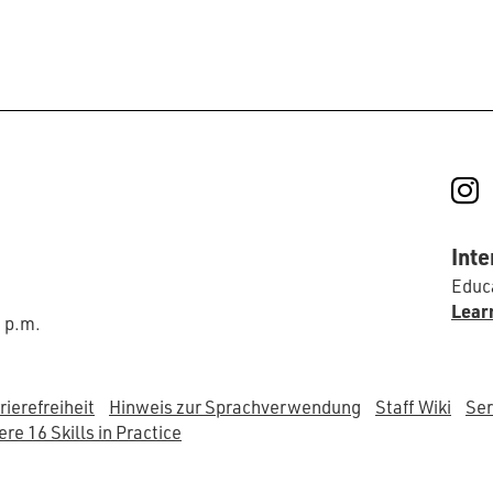
I
Inte
Educa
Lear
0 p.m.
rierefreiheit
Hinweis zur Sprachverwendung
Staff Wiki
Ser
re 16 Skills in Practice