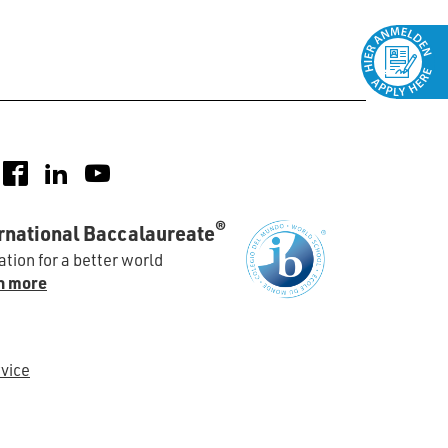
nstagram
Facebook
LinkedIn
YouTube
®
rnational Baccalaureate
tion for a better world
n more
vice