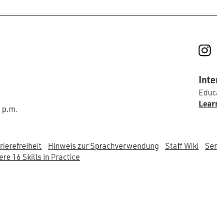
I
Inte
Educa
Lear
0 p.m.
rierefreiheit
Hinweis zur Sprachverwendung
Staff Wiki
Ser
re 16 Skills in Practice