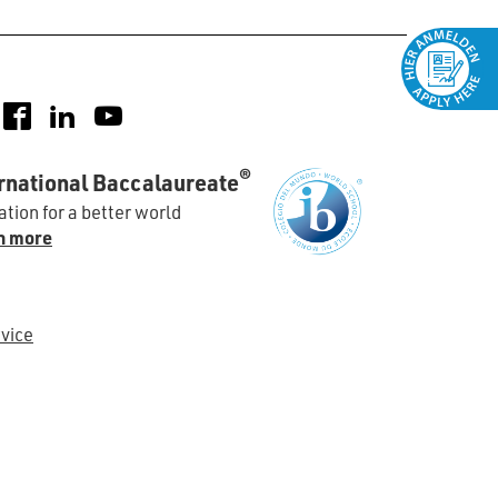
nstagram
Facebook
LinkedIn
YouTube
®
rnational Baccalaureate
tion for a better world
n more
vice