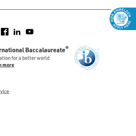
nstagram
Facebook
LinkedIn
YouTube
®
rnational Baccalaureate
tion for a better world
n more
vice