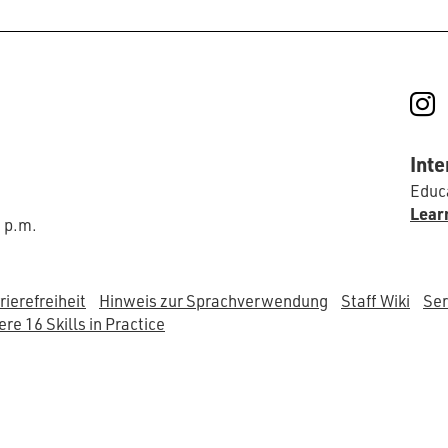
I
Inte
Educa
Lear
0 p.m.
rierefreiheit
Hinweis zur Sprachverwendung
Staff Wiki
Ser
re 16 Skills in Practice