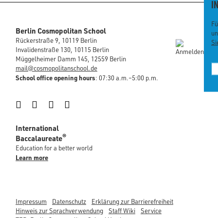
I
Fü
Berlin Cosmopolitan School
un
Rückerstraße 9, 10119 Berlin
Si
Invalidenstraße 130, 10115 Berlin
Müggelheimer Damm 145, 12559 Berlin
mail@cosmopolitanschool.de
School office opening hours
: 07:30 a.m.–5:00 p.m.
Instagram
Facebook
LinkedIn
YouTube
International
®
Baccalaureate
Education for a better world
Learn more
Impressum
Datenschutz
Erklärung zur Barrierefreiheit
Hinweis zur Sprachverwendung
Staff Wiki
Service