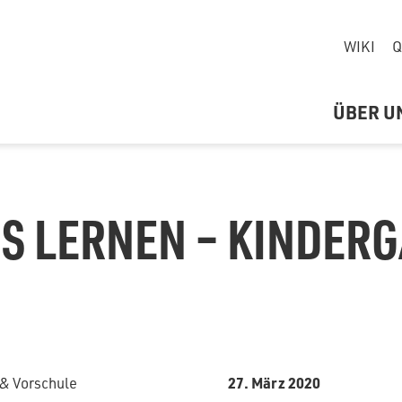
igen Fragen sind, wie gut wir
Kinder und ihre Familien zu
n Herausforderung lernen und die
WIKI
Q
bildung und die Generation der
ÜBER U
und teilen Sie Ihre kreativen Ideen
nnen.
sung der Woche zurück viel Spaß!
ES LERNEN – KINDER
l
chool
27. März 2020