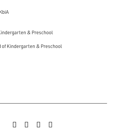
KbiA
Kindergarten & Preschool
d of Kindergarten & Preschool
Instagram
Facebook
LinkedIn
YouTube