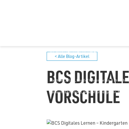
überstehen werden - denn das werden wir. Die wicht
zusammenarbeiten können, um alle unsere kleinen 
schützen, und wie viel wir aus dieser beispiellose
notwendigen Veränderungen für die zukünftige Aus
Lernenden vornehmen werden.
Bitte bleiben Sie in Verbindung, bleiben Sie sicher 
mit Kollegen, damit wir alle voneinander lernen kö
Wir wünschen Ihnen mit dieser Video-Zusammenfas
< Alle Blog-Artikel
https://youtu.be/9FgbYYdKbiA
BCS DIGITAL
Mit besten Grüßen
Matthew Carlyle, Head of Kindergarten & Preschoo
VORSCHULE
Katharina Ehrenfried, Head of Kindergarten & Pres