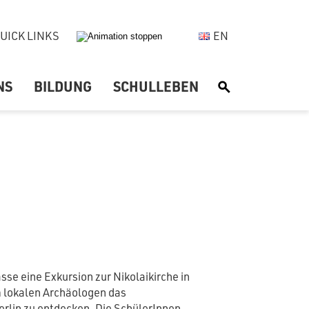
UICK LINKS
EN
NS
BILDUNG
SCHULLEBEN
S
sse eine Exkursion zur Nikolaikirche in
m lokalen Archäologen das
Berlin zu entdecken. Die SchülerInnen