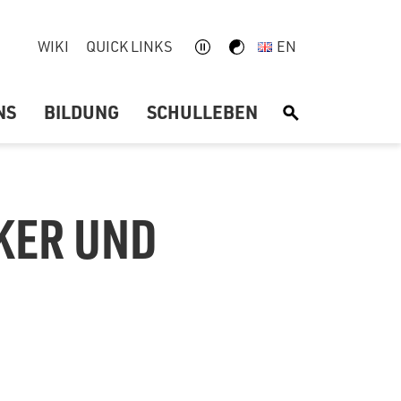
WIKI
QUICK LINKS
EN
NS
BILDUNG
SCHULLEBEN
S
KER UND