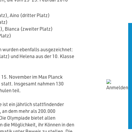
tz), Aino (dritter Platz)
atz)
z), Bianca (zweiter Platz)
Platz)
n wurden ebenfalls ausgezeichnet:
Platz) und Helena aus der 10. Klasse
m 15. November im Max Planck
 statt. Insgesamt nahmen 130
ulen teil.
st ein jährlich stattfindender
 an dem mehr als 200.000
Die Olympiade bietet allen
n die Möglichkeit, ihr Können in den
atik unter Beweis zu stellen. Die