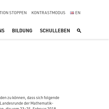
TION STOPPEN
KONTRASTMODUS
EN
NS
BILDUNG
SCHULLEBEN
S
nden zu können, dass sich folgende
e Landesrunde der Mathematik-
en, die vom 23-25. Februar 2018