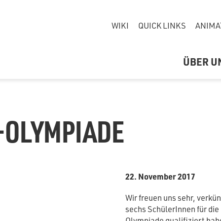
WIKI
QUICK LINKS
ANIMA
ÜBER U
-OLYMPIADE
22. November 2017
Wir freuen uns sehr, verkü
sechs SchülerInnen für di
Olympiade qualifiziert hab