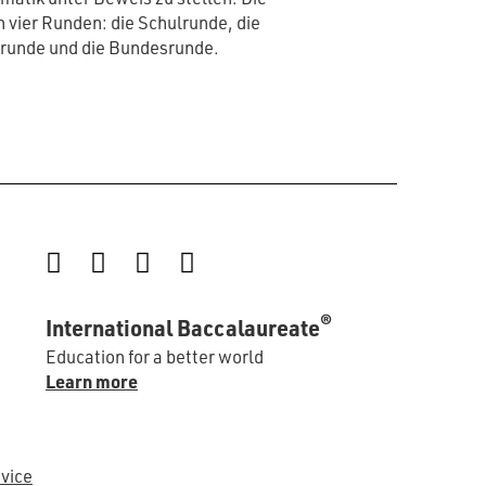
n vier Runden: die Schulrunde, die
srunde und die Bundesrunde.
Instagram
Facebook
LinkedIn
YouTube
®
International Baccalaureate
Education for a better world
Learn more
vice