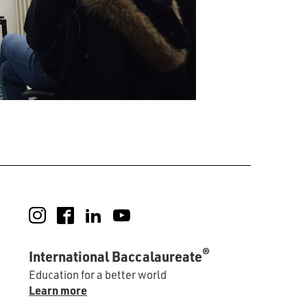
Instagram
Facebook
LinkedIn
YouTube
®
International Baccalaureate
Education for a better world
Learn more