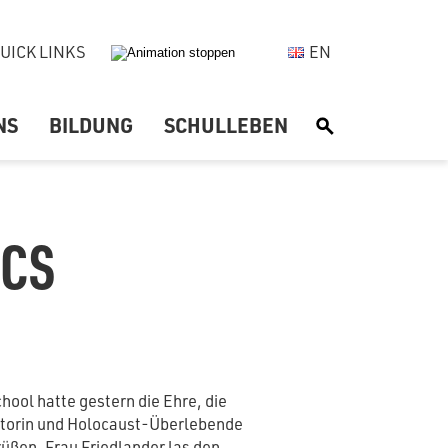
UICK LINKS
EN
NS
BILDUNG
SCHULLEBEN
S
BCS
hool hatte gestern die Ehre, die
utorin und Holocaust-Überlebende
üßen. Frau Friedlander las den