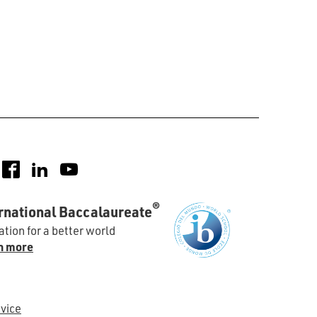
nstagram
Facebook
LinkedIn
YouTube
®
rnational Baccalaureate
tion for a better world
n more
vice