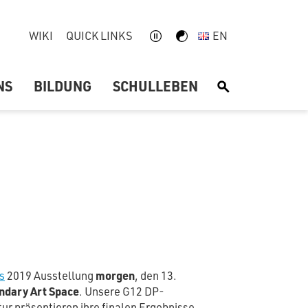
WIKI
QUICK LINKS
EN
NS
BILDUNG
SCHULLEBEN
S
s
2019 Ausstellung
morgen
, den 13.
ndary Art Space
. Unsere G12 DP-
ur präsentieren ihre finalen Ergebnisse