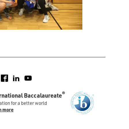
nstagram
Facebook
LinkedIn
YouTube
®
rnational Baccalaureate
tion for a better world
n more