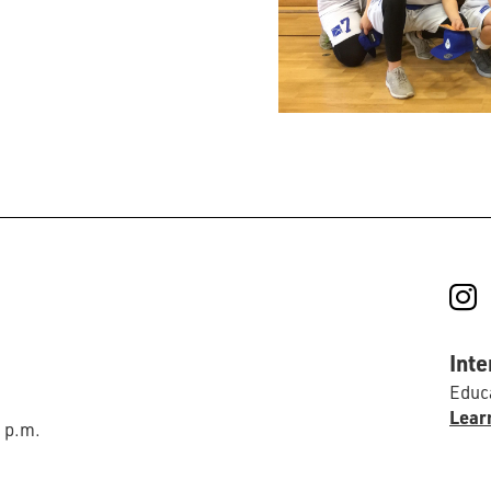
I
Inte
Educa
Lear
0 p.m.