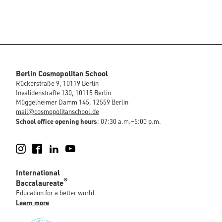
Berlin Cosmopolitan School
Rückerstraße 9, 10119 Berlin
Invalidenstraße 130, 10115 Berlin
Müggelheimer Damm 145, 12559 Berlin
mail@cosmopolitanschool.de
School office opening hours
: 07:30 a.m.–5:00 p.m.
Instagram
Facebook
LinkedIn
YouTube
International
®
Baccalaureate
Education for a better world
Learn more