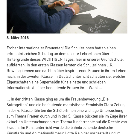
8. März 2018
Froher Internationaler Frauentag! Die SchülerInnen hatten einen
erkenntnisreichen Schultag an dem unsere LehrerInnen über die
Hintergründe dieses WICHTIGEN Tages, hier in unserer Grundschule,
aufklärten. In den ersten Klassen lernten die SchülerInnen J.K.
Rowling kennen und dachten über inspirierende Frauen in ihrem Leben
nach; in der zweiten Klasse im Deutschunterricht schauten sie, welche
Eigenschaften eine Superheldin für sie hätte und schrieben
Informationstexte über bedeutende Frauen ihrer Wahl …
… In der dritten Klasse ging es um die Frauenbewegung „Die
Sufragetten“ und die bedeutende marxistische Feministin Clara Zetkin;
in der 4. Klasse führten die SchülerInnen eine wichtige Untersuchung
zum Thema Frauen durch und in der 5. Klasse blickten sie im Zuge ihrer
aktuellen Untersuchungen zum Thema Kinderrechte auf die Rechte von
Frauen. Im Kunstunterricht wurde die bahnbrechende deutsche
Künstlerin und Animationsfilmerin Lotte Reiniger vorgestellt und im