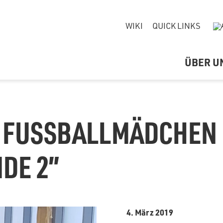
WIKI
QUICK LINKS
ÜBER U
 FUSSBALLMÄDCHEN “
E 2”
4. März 2019