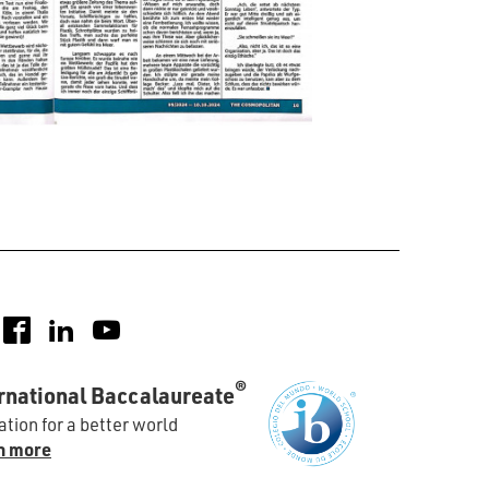
nstagram
Facebook
LinkedIn
YouTube
®
rnational Baccalaureate
tion for a better world
n more