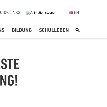
UICK LINKS
EN
NS
BILDUNG
SCHULLEBEN
S
ESTE
NG!