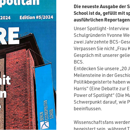
Die neueste Ausgabe der S
School ist da, gefüllt mit
ausführlichen Reportagen
Unser Spotlight-Interview
Schulgründerin Yvonne Wend
zwei Jahrzehnte BCS-Gesch
Verpassen Sie nicht „Frau K
Gespräch mit unserer gelie
BCS.
Entdecken Sie unsere „20 J
Meilensteine in der Geschi
Politikbegeisterte haben 
Harris“ (Eine Debatte zur 
Power of Spotlight“ (Die 
Schwerpunkt darauf, wie 
beeinflussen.
Wissenschaftsfans werden 
begeistert sein, während T