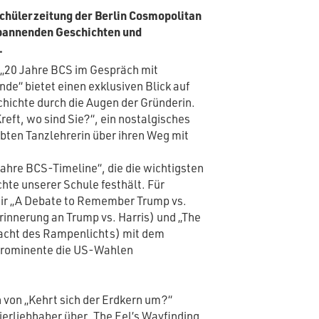
chülerzeitung der Berlin Cosmopolitan
 spannenden Geschichten und
.
 „20 Jahre BCS im Gespräch mit
e“ bietet einen exklusiven Blick auf
ichte durch die Augen der Gründerin.
reft, wo sind Sie?“, ein nostalgisches
bten Tanzlehrerin über ihren Weg mit
ahre BCS-Timeline“, die die wichtigsten
chte unserer Schule festhält. Für
wir „A Debate to Remember Trump vs.
Erinnerung an Trump vs. Harris) und „The
Macht des Rampenlichts) mit dem
Prominente die US-Wahlen
von „Kehrt sich der Erdkern um?“
ierliebhaber über „The Eel’s Wayfinding