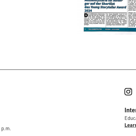
I
Inte
Educa
Lear
0 p.m.