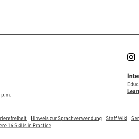
I
Inte
Educa
Lear
0 p.m.
rierefreiheit
Hinweis zur Sprachverwendung
Staff Wiki
Ser
re 16 Skills in Practice