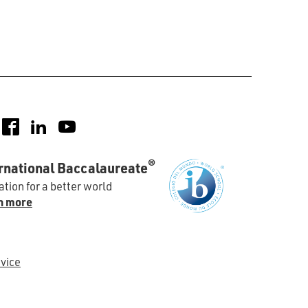
nstagram
Facebook
LinkedIn
YouTube
®
rnational Baccalaureate
tion for a better world
n more
vice