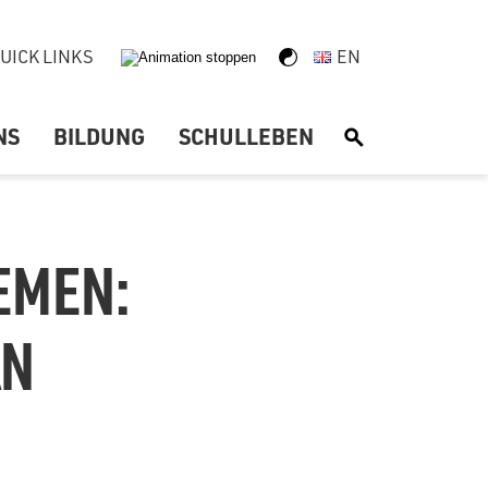
UICK LINKS
EN
NS
BILDUNG
SCHULLEBEN
S
EMEN:
AN