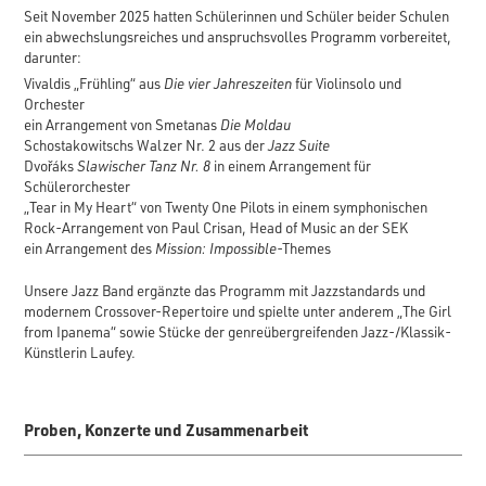
Seit November 2025 hatten Schülerinnen und Schüler beider Schulen
ein abwechslungsreiches und anspruchsvolles Programm vorbereitet,
darunter:
Vivaldis „Frühling“ aus
Die vier Jahreszeiten
für Violinsolo und
Orchester
ein Arrangement von Smetanas
Die Moldau
Schostakowitschs Walzer Nr. 2 aus der
Jazz Suite
Dvořáks
Slawischer Tanz Nr. 8
in einem Arrangement für
Schülerorchester
„Tear in My Heart“ von Twenty One Pilots in einem symphonischen
Rock-Arrangement von Paul Crisan, Head of Music an der SEK
ein Arrangement des
Mission: Impossible
-Themes
Unsere Jazz Band ergänzte das Programm mit Jazzstandards und
modernem Crossover-Repertoire und spielte unter anderem „The Girl
from Ipanema“ sowie Stücke der genreübergreifenden Jazz-/Klassik-
Künstlerin Laufey.
Proben, Konzerte und Zusammenarbeit