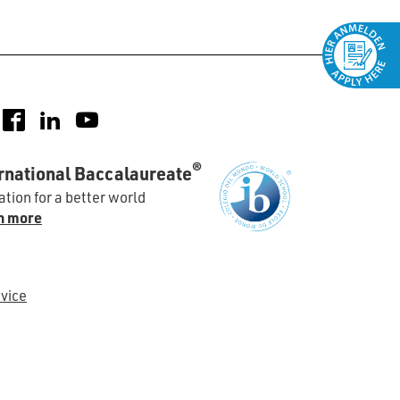
nstagram
Facebook
LinkedIn
YouTube
®
rnational Baccalaureate
tion for a better world
n more
vice