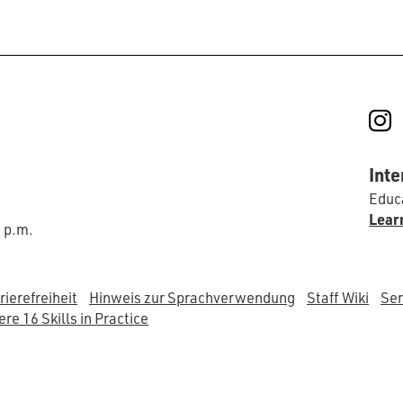
I
Inte
Educa
Lear
0 p.m.
rierefreiheit
Hinweis zur Sprachverwendung
Staff Wiki
Ser
re 16 Skills in Practice