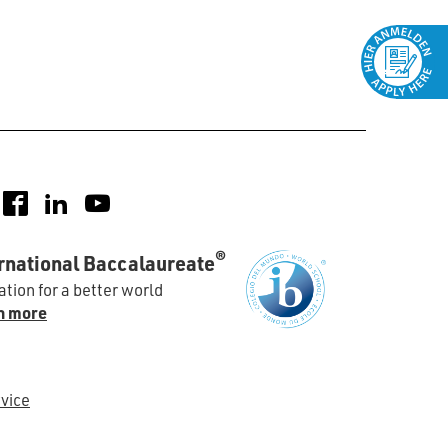
nstagram
Facebook
LinkedIn
YouTube
®
rnational Baccalaureate
tion for a better world
n more
vice