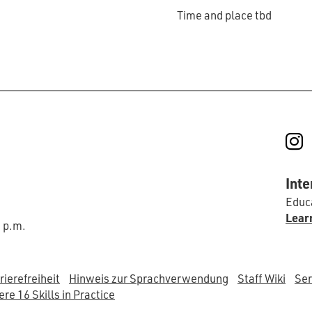
Time and place tbd
I
Inte
Educa
Lear
0 p.m.
rierefreiheit
Hinweis zur Sprachverwendung
Staff Wiki
Ser
re 16 Skills in Practice