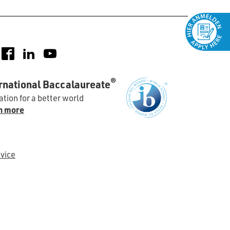
nstagram
Facebook
LinkedIn
YouTube
®
rnational Baccalaureate
tion for a better world
n more
vice