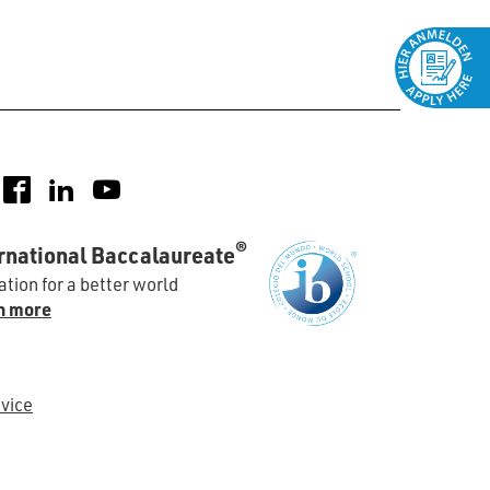
nstagram
Facebook
LinkedIn
YouTube
®
rnational Baccalaureate
tion for a better world
n more
vice