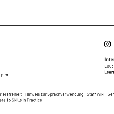
I
Inte
Educa
Lear
0 p.m.
rierefreiheit
Hinweis zur Sprachverwendung
Staff Wiki
Ser
re 16 Skills in Practice